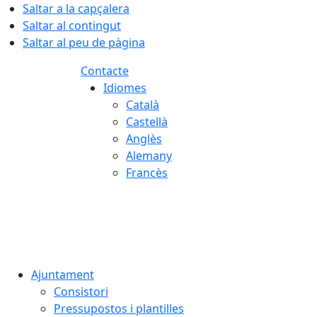
Saltar a la capçalera
Saltar al contingut
Saltar al peu de pàgina
Contacte
Idiomes
Català
Castellà
Anglès
Alemany
Francès
06.08.2026 | 20:52
Ajuntament
Consistori
Pressupostos i plantilles