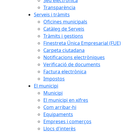
Seu electrònica
Transparència
Serveis i tràmits
Oficines municipals
Catàleg de Serveis
Tràmits i gestions
Finestreta Única Empresarial (FUE)
Carpeta ciutadana
Notificacions electròniques
Verificació de documents
Factura electrònica
Impostos
El municipi
Municipi
El municipi en xifres
Com arribar-hi
Equipaments
Empreses i comerços
Llocs d'interès