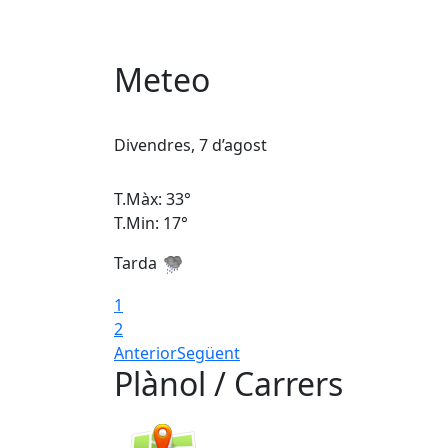
Meteo
Divendres, 7 d’agost
T.Màx: 33°
T.Min: 17°
Tarda
1
2
Anterior
Següent
Plànol / Carrers