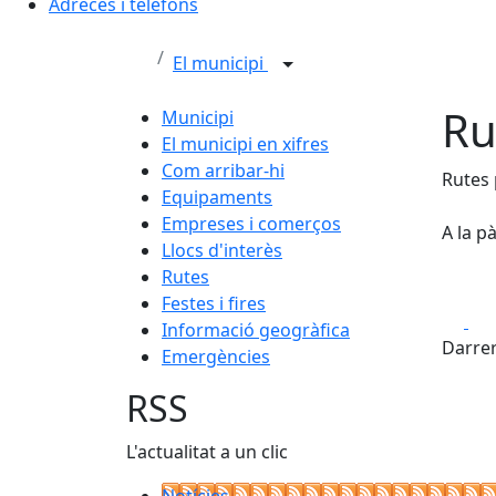
Adreces i telèfons
El municipi
Ru
Municipi
El municipi en xifres
Com arribar-hi
Rutes 
Equipaments
Empreses i comerços
A la p
Llocs d'interès
Rutes
Festes i fires
Fa
Informació geogràfica
Darrer
Emergències
RSS
L'actualitat a un clic