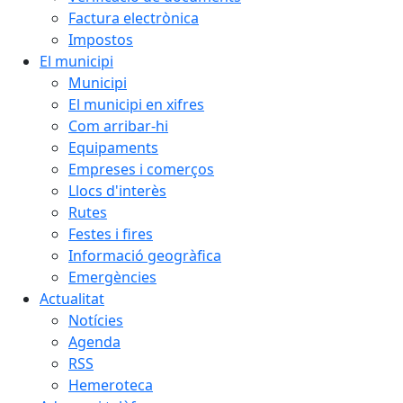
Factura electrònica
Impostos
El municipi
Municipi
El municipi en xifres
Com arribar-hi
Equipaments
Empreses i comerços
Llocs d'interès
Rutes
Festes i fires
Informació geogràfica
Emergències
Actualitat
Notícies
Agenda
RSS
Hemeroteca