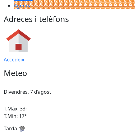
Agenda
Adreces i telèfons
Accedeix
Meteo
Divendres, 7 d’agost
D
T.Màx: 33°
T
T.Min: 17°
T
Tarda
T