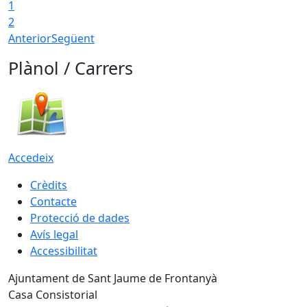
1
2
Anterior
Següent
Plànol / Carrers
Accedeix
Crèdits
Contacte
Protecció de dades
Avís legal
Accessibilitat
Ajuntament de Sant Jaume de Frontanyà
Casa Consistorial