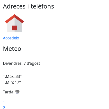
Adreces i telèfons
Accedeix
Meteo
Divendres, 7 d’agost
D
T.Màx: 33°
T
T.Min: 17°
T
Tarda
T
1
2