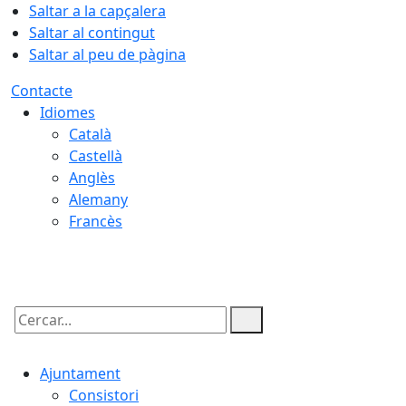
Saltar a la capçalera
Saltar al contingut
Saltar al peu de pàgina
Contacte
Idiomes
Català
Castellà
Anglès
Alemany
Francès
06.08.2026 | 22:42
Cercar:
Ajuntament
Consistori